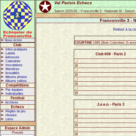
Val Parisis Echecs
Saison 2025/26 :: Franconville 3 - Nationale III - Saiso
Franconville 3 - 
Retour à la co
Nous écrire
COURTINE
1885 (Bois-Colombes 3) annu
Club
Infos pratiques
Labels
Club 608 - Paris 2
Adresses
Calendrier
Inscriptions
Membres
Actualités
Albums photos
Albums vidéos
Compétitions
Par équipes
Individuelles
Festival
Archives
J.e.e.n. - Paris 3
Echecs
Règles du jeu
Histoire
Liens
Espace Admin
Pseudo