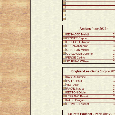
Amiens
(moy:1913)
BEN-ABED Mehdi
C
DESMET Cyprien
C
LEBEUGLE Arnaud
C
GUEZNAI Achraf
C
GRATTON Michel
C
GUILLAUME Jerome
C
FERGE Cedric
C
SZURHAJ William
C
Enghien-Les-Bains
(moy:2002
KASSIS Antoine
C
PAI LIU Paul
C
VIOT Alain
C
RAVAIL Nathan
C
BETTON Olivier
C
LEFRANC Benoit
C
RAJIC Dragan
C
GRAVIER Laurent
C
Le Petit Pouchet - Paris
(moy:19