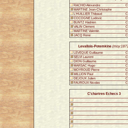
RACHID Alexandre
C
MARTINE Jean-Christophe
L'HUILLIER Thibaud
C
COCOGNE Ludovic
C
BUNTZ Hadrien
C
VALIN Clement
C
MARTINE Valentin
C
JACQ Rene
C
Levallois-Potemkine
(moy:187
LEVEQUE Guillaume
C
SELVI Laurent
C
DION Guillaume
C
MARSAC Hugo
C
MOYROUD Pierre
C
MILLION Paul
C
DEJOUX Julien
C
FAUROUX Nicolas
C
C'chartres Echecs 3