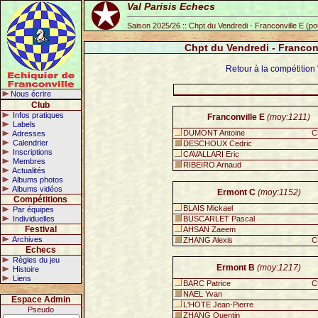
Val Parisis Echecs
Saison 2025/26 :: Chpt du Vendredi - Franconville E (p
Chpt du Vendredi - Francon
Retour à la compétition
Nous écrire
Club
Infos pratiques
Franconville E
(moy:1211)
Labels
DUMONT Antoine
C
Adresses
Calendrier
DESCHOUX Cedric
Inscriptions
CAVALLARI Eric
Membres
RIBEIRO Arnaud
Actualités
Albums photos
Albums vidéos
Ermont C
(moy:1152)
Compétitions
BLAIS Mickael
Par équipes
Individuelles
BUSCARLET Pascal
Festival
AHSAN Zaeem
Archives
ZHANG Alexis
C
Echecs
Règles du jeu
Ermont B
(moy:1217)
Histoire
Liens
BARC Patrice
C
NAEL Yvan
Espace Admin
L'HOTE Jean-Pierre
Pseudo
ZHANG Quentin