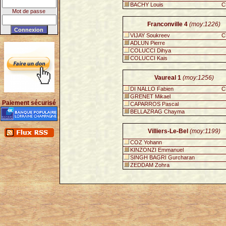
BACHY Louis
C
Mot de passe
Franconville 4
(moy:1226)
VIJAY Soukreev
C
ADLUN Pierre
COLUCCI Dihya
COLUCCI Kais
Vaureal 1
(moy:1256)
DI NALLO Fabien
C
GRENET Mikael
Paiement sécurisé
CAPARROS Pascal
BELLAZRAG Chayma
Villiers-Le-Bel
(moy:1199)
COZ Yohann
KINZONZI Emmanuel
SINGH BAGRI Gurcharan
ZEDDAM Zohra