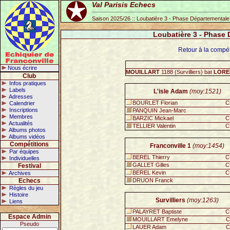
Val Parisis Echecs
Saison 2025/26 :: Loubatière 3 - Phase Départementale
Loubatière 3 - Phase 
Retour à la compét
Nous écrire
MOUILLART
1188 (Survilliers) bat
LORE
Club
Infos pratiques
Labels
L'isle Adam
(moy:1521)
Adresses
BOURLET Florian
C
Calendrier
Inscriptions
PANQUIN Jean-Marc
Membres
BARZIC Mickael
C
Actualités
TELLIER Valentin
C
Albums photos
Albums vidéos
Compétitions
Franconville 1
(moy:1454)
Par équipes
BEREL Thierry
C
Individuelles
GALLET Gilles
C
Festival
BEREL Kevin
C
Archives
Echecs
DRUON Franck
Règles du jeu
Histoire
Survilliers
(moy:1263)
Liens
PALAYRET Baptiste
C
Espace Admin
MOUILLART Emelyne
C
Pseudo
LAUER Adam
C