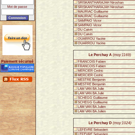
SRISKANTHARAJAH Niroshan
Mot de passe
SRISKANTHARAJAH Niroshan
MAURIAC Guillaume
MAURIAC Guillaume
SAMPAIO Victor
SAMPAIO Victor
DU Calvin
DU Calvin
OUARROU Yacine
OUARROU Yacine
Le Perchay A
(moy:1169)
Paiement sécurisé
FRANCOIS Fabien
FRANCOIS Fabien
MERCIER Cedric
MERCIER Cedric
MESTRE Benjamin
MESTRE Benjamin
LAM VAN BA Julie
LAM VAN BA Julie
SCHEGG Guillaume
SCHEGG Guillaume
LAM VAN BA Julien
LAM VAN BA Julien
Le Perchay D
(moy:1024)
LEFEVRE Sebastien
LEFEVRE Sebastien