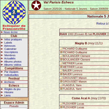
Val Parisis Echecs
Saison 2025/26 :: Nationale 5 Jeunes - Saison 2008/09
Nationale 5 
Retour à 
Nous écrire
RIAHI
1060 (Ecouen B) bat
PLOUVIER
15
Club
Infos pratiques
Labels
Magny B
(moy:1121)
Adresses
PICHARD Guillaume
Calendrier
Inscriptions
PICHARD Guillaume
Membres
BOULANGER Clement
Actualités
BOULANGER Clement
Albums photos
METRIER Lucas
Albums vidéos
METRIER Lucas
Compétitions
BAUER Lorenzo
Par équipes
BAUER Lorenzo
Individuelles
GROUSSET Manon
Festival
GROUSSET Manon
Archives
FLAGEUL Yann
Echecs
FLAGEUL Yann
Règles du jeu
Histoire
Liens
Csme Acal A
(moy:1370)
Espace Admin
PLOUVIER Lucas
Pseudo
PLOUVIER Lucas