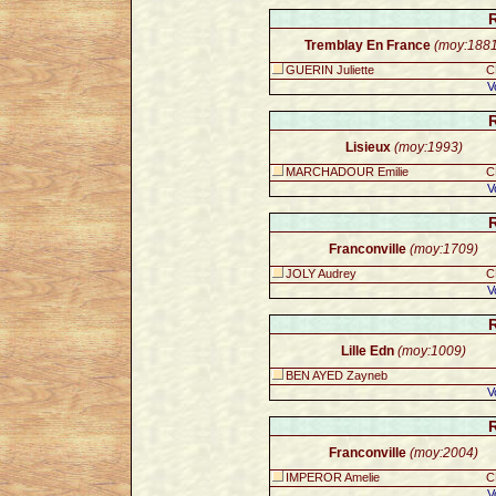
Tremblay En France
(moy:188
GUERIN Juliette
C
V
Lisieux
(moy:1993)
MARCHADOUR Emilie
C
V
Franconville
(moy:1709)
JOLY Audrey
C
V
Lille Edn
(moy:1009)
BEN AYED Zayneb
V
Franconville
(moy:2004)
IMPEROR Amelie
C
V