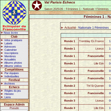
Val Parisis Echecs
Saison 2025/26 :: Féminines 1 - Nationale I Féminines 
Féminines 1 - N
Actualité :
Nationale 1 Féminines
Nous écrire
Club
Infos pratiques
Ronde 1
Tremblay En France
1
Labels
Adresses
Ronde 1
Lisieux
1
Calendrier
Inscriptions
Ronde 1
Franconville
0
Membres
Actualités
Albums photos
Ronde 1
Lille Edn
0
Albums vidéos
Compétitions
Ronde 2
Franconville
0
Par équipes
Individuelles
Ronde 2
Franconville
1
Festival
Archives
Ronde 2
Thf St Quentin
0
Echecs
Règles du jeu
Ronde 2
Franconville
0
Histoire
Liens
Ronde 3
Lisieux
0
Espace Admin
Pseudo
Ronde 3
Lille Edn
1