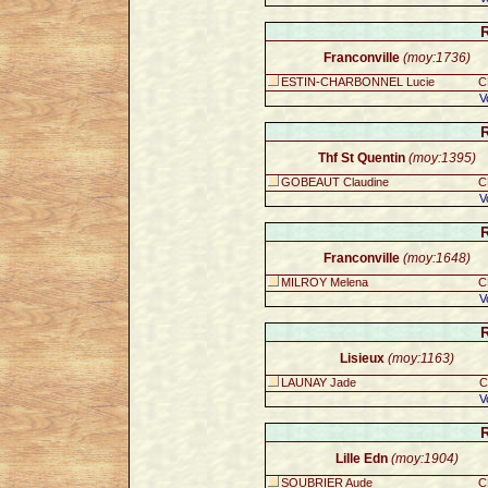
Franconville
(moy:1736)
ESTIN-CHARBONNEL Lucie
C
V
Thf St Quentin
(moy:1395)
GOBEAUT Claudine
C
V
Franconville
(moy:1648)
MILROY Melena
C
V
Lisieux
(moy:1163)
LAUNAY Jade
C
V
Lille Edn
(moy:1904)
SOUBRIER Aude
C