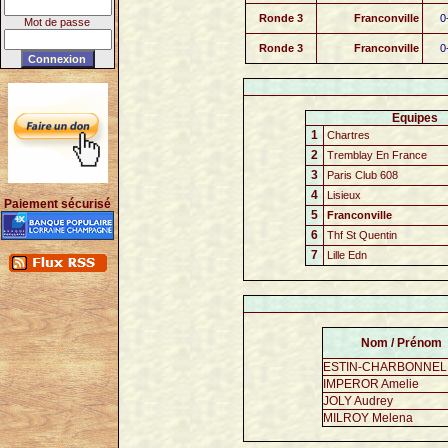
Ronde 3
Franconville
0
Mot de passe
Ronde 3
Franconville
0
Equipes
1
Chartres
2
Tremblay En France
3
Paris Club 608
4
Lisieux
Paiement sécurisé
5
Franconville
6
Thf St Quentin
7
Lille Edn
Nom / Prénom
ESTIN-CHARBONNEL 
IMPEROR Amelie
JOLY Audrey
MILROY Melena