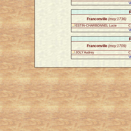
V
Franconville
(moy:1736)
ESTIN-CHARBONNEL Lucie
C
V
Franconville
(moy:1709)
JOLY Audrey
C
V