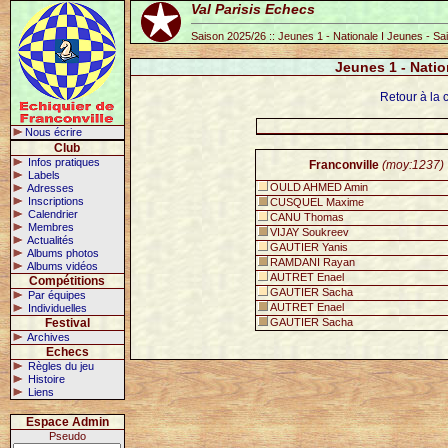
Val Parisis Echecs
Saison 2025/26 :: Jeunes 1 - Nationale I Jeunes - S
Jeunes 1 - Natio
Retour à la 
Nous écrire
Club
Infos pratiques
Franconville
(moy:1237)
Labels
OULD AHMED Amin
Adresses
Inscriptions
CUSQUEL Maxime
Calendrier
CANU Thomas
Membres
VIJAY Soukreev
Actualités
GAUTIER Yanis
Albums photos
RAMDANI Rayan
Albums vidéos
AUTRET Enael
Compétitions
GAUTIER Sacha
Par équipes
AUTRET Enael
Individuelles
Festival
GAUTIER Sacha
Archives
Echecs
Règles du jeu
Histoire
Liens
Espace Admin
Pseudo