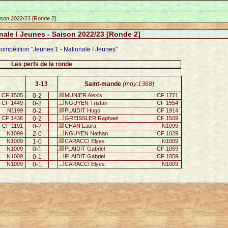
aison 2022/23 [Ronde 2]
nale I Jeunes - Saison 2022/23 [Ronde 2]
compétition "Jeunes 1 - Nationale I Jeunes"
Les perfs de la ronde
3-13
Saint-mande
(moy:1368)
CF 1505
0-2
MUNIER Alexis
CF 1771
CF 1449
0-2
NGUYEN Tristan
CF 1554
N1199
0-2
PLAIDIT Hugo
CF 1914
CF 1436
0-2
GREISSLER Raphael
CF 1509
CF 1191
0-2
CHAN Laura
N1099
N1099
2-0
NGUYEN Nathan
CF 1029
N1009
1-0
CARACCI Elyes
N1009
N1009
0-1
PLAIDIT Gabriel
CF 1059
N1009
0-1
PLAIDIT Gabriel
CF 1059
N1009
0-1
CARACCI Elyes
N1009