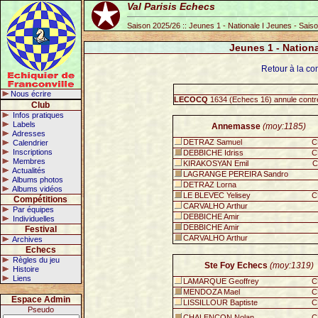
Val Parisis Echecs
Saison 2025/26 :: Jeunes 1 - Nationale I Jeunes - Sais
Jeunes 1 - Nation
Retour à la co
Nous écrire
LECOCQ
1634 (Echecs 16) annule cont
Club
Infos pratiques
Labels
Annemasse
(moy:1185)
Adresses
DETRAZ Samuel
C
Calendrier
Inscriptions
DEBBICHE Idriss
C
Membres
KIRAKOSYAN Emil
C
Actualités
LAGRANGE PEREIRA Sandro
Albums photos
DETRAZ Lorna
Albums vidéos
LE BLEVEC Yelisey
C
Compétitions
CARVALHO Arthur
Par équipes
DEBBICHE Amir
Individuelles
DEBBICHE Amir
Festival
CARVALHO Arthur
Archives
Echecs
Règles du jeu
Ste Foy Echecs
(moy:1319)
Histoire
Liens
LAMARQUE Geoffrey
C
MENDOZA Mael
C
Espace Admin
LISSILLOUR Baptiste
C
Pseudo
CHALENCON Nolan
C