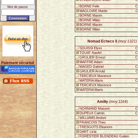
BORNE Felix
C
Mot de passe
MAGLOIRE Martin
C
BORNE Maxim
BORNE Milan
BORNE Maxim
BORNE Milan
Nomad Echecs Ii
(moy:1321)
SOUISSI Elyes
C
TOUAT Naofel
C
GRULIER Ernest
C
MAFFRE Adam
Paiement sécurisé
MAGED Gabriel
C
GRULIER Arnold
C
TERCIEUX Maxence
MATERIA Mario
C
TERCIEUX Maxence
MATERIA Mario
C
Amilly
(moy:1164)
NORMAND Maixent
C
DUPEUX Calmin
C
WILLIAMS Andoni
FRANCOIS Theo
TRESGOTS Eleanore
DART Licia
FORESTIER BLONDEAU Gatien