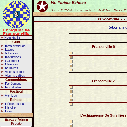
Val Parisis Echecs
Saison 2025/26 :: Franconville 7 - Val d'Oise - Saison 
Franconville 7 -
Retour à la c
Nous écrire
Club
Infos pratiques
Franconville 6
Labels
Adresses
Inscriptions
Calendrier
Membres
Actualités
Albums photos
Albums vidéos
Compétitions
Franconville 7
Par équipes
Individuelles
Festival
Archives
Echecs
Règles du jeu
Histoire
Liens
L'echiqueenne De Survilliers
Espace Admin
Pseudo