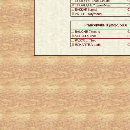
COUSSOT Jean-Claude
C
THOREMBEY Jean-Marc
C
BAKKAR Kamal
C
PAILLET Raymond
C
Franconville B
(moy:1593)
BAUCHE Timothe
C
SELLA Laurent
C
PASCOLI Theo
ECHARTE Arcadio
C