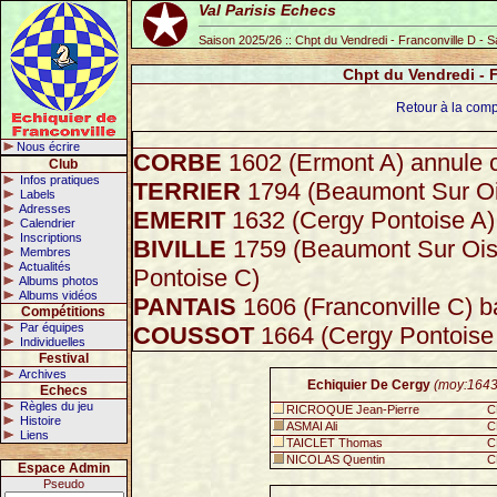
Val Parisis Echecs
Saison 2025/26 :: Chpt du Vendredi - Franconville D - 
Chpt du Vendredi - 
Retour à la comp
Nous écrire
CORBE
1602 (Ermont A) annule 
Club
Infos pratiques
TERRIER
1794 (Beaumont Sur Oi
Labels
Adresses
EMERIT
1632 (Cergy Pontoise A)
Calendrier
Inscriptions
BIVILLE
1759 (Beaumont Sur Ois
Membres
Actualités
Pontoise C)
Albums photos
Albums vidéos
PANTAIS
1606 (Franconville C) b
Compétitions
Par équipes
COUSSOT
1664 (Cergy Pontoise
Individuelles
Festival
Archives
Echiquier De Cergy
(moy:1643
Echecs
Règles du jeu
RICROQUE Jean-Pierre
C
Histoire
ASMAI Ali
C
Liens
TAICLET Thomas
C
NICOLAS Quentin
C
Espace Admin
Pseudo