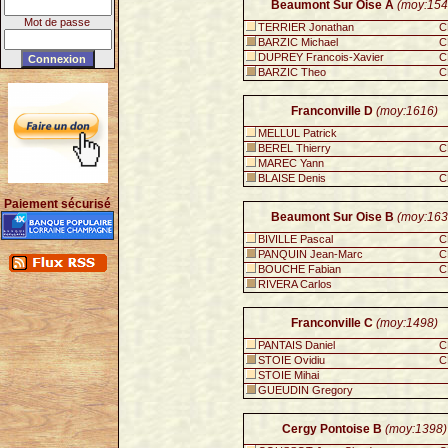
Beaumont Sur Oise A
(moy:154
Mot de passe
TERRIER Jonathan
C
BARZIC Michael
C
DUPREY Francois-Xavier
C
BARZIC Theo
C
Franconville D
(moy:1616)
MELLUL Patrick
BEREL Thierry
C
MAREC Yann
BLAISE Denis
C
Paiement sécurisé
Beaumont Sur Oise B
(moy:163
BIVILLE Pascal
C
PANQUIN Jean-Marc
C
BOUCHE Fabian
C
RIVERA Carlos
Franconville C
(moy:1498)
PANTAIS Daniel
C
STOIE Ovidiu
C
STOIE Mihai
GUEUDIN Gregory
Cergy Pontoise B
(moy:1398)