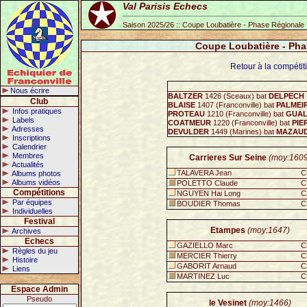
Val Parisis Echecs
Saison 2025/26 :: Coupe Loubatière - Phase Régionale 
Coupe Loubatière - Pha
Retour à la compéti
Nous écrire
BALTZER
1426 (Sceaux) bat
DELPECH
Club
BLAISE
1407 (Franconville) bat
PALMEI
Infos pratiques
PROTEAU
1210 (Franconville) bat
GUAL
Labels
COATMEUR
1220 (Franconville) bat
PIE
Adresses
DEVULDER
1449 (Marines) bat
MAZAU
Inscriptions
Calendrier
Membres
Carrieres Sur Seine
(moy:1609
Actualités
TALAVERA Jean
C
Albums photos
Albums vidéos
POLETTO Claude
C
Compétitions
NGUYEN Hai Long
C
Par équipes
BOUDIER Thomas
C
Individuelles
Festival
Etampes
(moy:1647)
Archives
Echecs
GAZIELLO Marc
C
Règles du jeu
MERCIER Thierry
C
Histoire
GABORIT Arnaud
C
Liens
MARTINEZ Luc
C
Espace Admin
Pseudo
le Vesinet
(moy:1466)