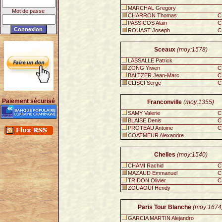
MARCHAL Gregory
Mot de passe
CHARRON Thomas
C
PASSICOS Alain
C
ROUAST Joseph
C
Sceaux
(moy:1578)
LASSALLE Patrick
ZONG Yiwen
C
BALTZER Jean-Marc
C
CLISCI Serge
C
Paiement sécurisé
Franconville
(moy:1355)
SAMY Valerie
C
BLAISE Denis
C
PROTEAU Antoine
C
COATMEUR Alexandre
Chelles
(moy:1540)
CHAMI Rachid
C
MAZAUD Emmanuel
C
TRIDON Olivier
C
ZOUAOUI Hendy
Paris Tour Blanche
(moy:1674
GARCIA MARTIN Alejandro