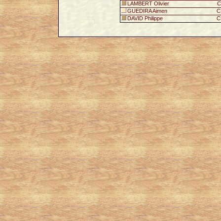
LAMBERT Olivier
C
GUEDIRA Aimen
C
DAVID Philippe
C