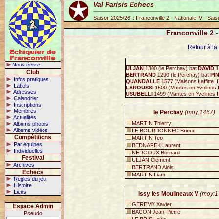
Val Parisis Echecs
Saison 2025/26 :: Franconville 2 - Nationale IV - Sai
Franconville 2 
Retour à la 
Nous écrire
ULJAN
1300 (le Perchay) bat
DAVID
16
Club
BERTRAND
1290 (le Perchay) bat
PI
Infos pratiques
QUANDALLE
1577 (Maisons Laffitte II
Labels
LAROUSSI
1500 (Mantes en Yvelines I
Adresses
USUBELLI
1499 (Mantes en Yvelines I
Calendrier
Inscriptions
Membres
le Perchay
(moy:1467)
Actualités
MARTIN Thierry
Albums photos
Albums vidéos
LE BOURDONNEC Brieuc
Compétitions
MARTIN Teo
Par équipes
BEDNAREK Laurent
Individuelles
NERGOUX Bernard
Festival
ULJAN Clement
Archives
BERTRAND Alois
Echecs
MARTIN Liam
Règles du jeu
Histoire
Liens
Issy les Moulineaux V
(moy:1
GEREMY Xavier
Espace Admin
BACON Jean-Pierre
Pseudo