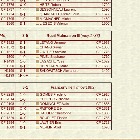
CF 1836
0-1
LEFEVRE Jacques
1740
CF 1776
X-X
HEITZ Robert
1720
CF 1737
1-0
BESSONNEAU Laurent
1590
CF 1724
0-1
QUANDALLE Pierre-Louis
CF 1577
CF 1705
1-0
MICMACHER Michel
1480
1560
0-1
LIEGEOIS Valentin
1500
446)
3-5
Rueil Malmaison III
(moy:1733)
CF 1822
0-1
LETANG Jerome
CF 1963
CF 1572
0-1
CHANG Xavier
CF 1855
CF 1527
0-1
GALTIER Antoine
CF 1775
1500
1-0
PINEL Stephane
1710
N1499
1-0
LAGACHE Yves
CF 1672
1250
0-1
HEROUARD Marc
CF 1656
N1199
0-1
SAKOWITSCH Alexandre
1499
N1199
1F-0F
5-1
Franconville II
(moy:1803)
CF 2219
1-0
GOMES Frederic
CF 1918
CF 2014
1-0
CHOCHOY Nicolas
CF 1868
CF 2108
1-0
DOMINGUEZ Alain
CF 1855
CF 1998
X-X
PASTORE Erik
CF 1831
CF 2017
1-0
HALLIER Christophe
CF 1806
CF 1829
X-X
BOURLET Florian
CF 1756
CF 1894
1-0
LAUTIER Eric
CF 1723
1600
0-1
MERLINI Axel
1670