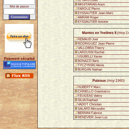
LE BRIS Louis
MKHITARIAN Aram
Mot de passe
FAROUZ Pierre
EYSSAUTIER Jean-Marc
AMRAM Roger
EYSSAUTIER Antoine
Mantes en Yvelines II
(moy:1
REMAUD Joel
RODRIGUEZ Jean-Pierre
VALLOBRA Thierry
LAROUSSI Rachid
USUBELLI Xavier
Paiement sécurisé
BONAZZI Ilario
TYCZYNSKI Alexis
BURGAN Nathan
Puteaux
(moy:1960)
HUBERTY Marc
CHINELLO Gianmarco
FEUGEAS Valery
SILVA Raphael
VADOT Christian
SALARD Alexandre
BERNINI Fabrice
RENEVIER Jean-Luc