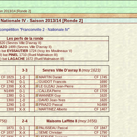
son 2013/14 [Ronde 2]
- Nationale IV - Saison 2013/14 [Ronde 2]
compétition "Franconville 2 - Nationale IV"
Les perfs de la ronde
20 (Sevres Ville D'avray II)
NAZO
1499 (Sevres Ville D'avray II)
) bat
EYSSAUTIER
1724 (Issy les Moulineaux V)
I) bat
PINEL
1710 (Rueil Malmaison III)
I) bat
LAGACHE
1672 (Rueil Malmaison III)
3-3
Sevres Ville D'avray II
(moy:1623)
CF 1829
1-0
MARTIN Daniel
CF 1745
1740
0-1
GUIDOT Francois
1690
CF 1398
X-X
LE GLEAU Jean-Pierre
1630
N1499
0-1
CALLEA Pierre
CF 1709
1380
0-1
WANNER Guy
1620
1300
1-0
DAVID Jean-Yves
1620
1290
1-0
PINAZO Pascal
N1499
1300
X-X
MARTINEZ Alberto
CF 1467
756)
2-4
Maisons Laffitte II
(moy:1656)
1870
0-1
PALISSEAU Pascal
CF 1847
CF 1837
X-X
SEME Christian
CF 1790