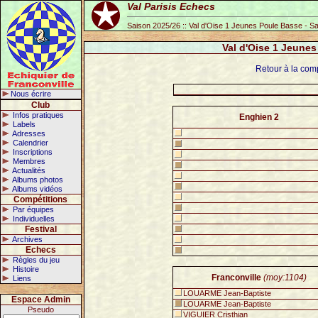
Val Parisis Echecs
Saison 2025/26 :: Val d'Oise 1 Jeunes Poule Basse - S
Val d'Oise 1 Jeunes
Retour à la com
Nous écrire
Club
Infos pratiques
Enghien 2
Labels
Adresses
Calendrier
Inscriptions
Membres
Actualités
Albums photos
Albums vidéos
Compétitions
Par équipes
Individuelles
Festival
Archives
Echecs
Règles du jeu
Histoire
Franconville
(moy:1104)
Liens
LOUARME Jean-Baptiste
Espace Admin
LOUARME Jean-Baptiste
Pseudo
VIGUIER Cristhian