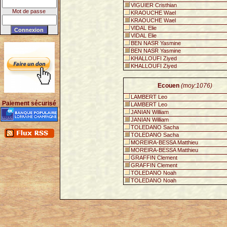
VIGUIER Cristhian
Mot de passe
KRAOUCHE Wael
KRAOUCHE Wael
VIDAL Elie
VIDAL Elie
BEN NASR Yasmine
BEN NASR Yasmine
KHALLOUFI Ziyed
KHALLOUFI Ziyed
Ecouen
(moy:1076)
LAMBERT Leo
Paiement sécurisé
LAMBERT Leo
JANIAN William
JANIAN William
TOLEDANO Sacha
TOLEDANO Sacha
MOREIRA-BESSA Matthieu
MOREIRA-BESSA Matthieu
GRAFFIN Clement
GRAFFIN Clement
TOLEDANO Noah
TOLEDANO Noah