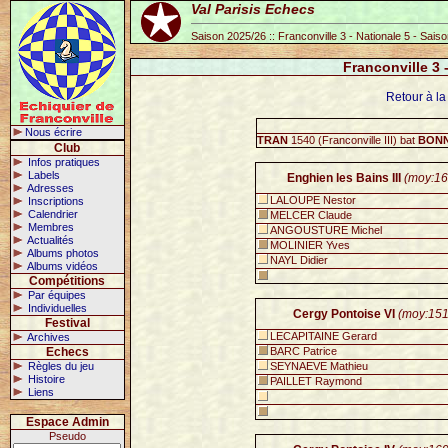
Val Parisis Echecs
Saison 2025/26 :: Franconville 3 - Nationale 5 - Sais
Franconville 3 
Retour à la
Nous écrire
TRAN
1540 (Franconville III) bat
BON
Club
Infos pratiques
Labels
Enghien les Bains III
(moy:16
Adresses
LALOUPE Nestor
Inscriptions
Calendrier
MELCER Claude
Membres
ANGOUSTURE Michel
Actualités
MOLINIER Yves
Albums photos
NAYL Didier
Albums vidéos
Compétitions
Par équipes
Individuelles
Cergy Pontoise VI
(moy:151
Festival
LECAPITAINE Gerard
Archives
Echecs
BARC Patrice
Règles du jeu
SEYNAEVE Mathieu
Histoire
PAILLET Raymond
Liens
Espace Admin
Pseudo