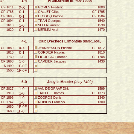
9)
1-4
Franconville III
(moy:1620)
CF 1811
X-X
GOMES Frederic
1800
CF 1765
0-1
GALLET Gilles
CF 1795
CF 1695
0-1
LECOCQ Patrice
CF 1584
CF 1694
0-1
TRAN Georges
1540
1610
1-0
SELLA Laurent
1530
1620
0-1
MERLINI Axel
1470
4-1
Club D'echecs Ermontois
(moy:1690)
CF 1880
X-X
JEANNESSON Etienne
CF 1812
1810
0-1
CORDIER Nicolas
1810
1730
1-0
FIGUCCIO Lorenzo
CF 1708
CF 1668
1-0
CAMBIER Jacques
1430
N1499
1F-0F
1500
1F-0F
6-0
Jouy le Moutier
(moy:1403)
CF 2027
1-0
VAN DE GRAAF Dirk
1599
1910
1-0
TAICLET Thomas
CF 1373
CF 1896
1-0
ZODROS Denis
1340
CF 1747
1-0
ROBION Francois
1300
1680
1F-0F
1680
1F-0F