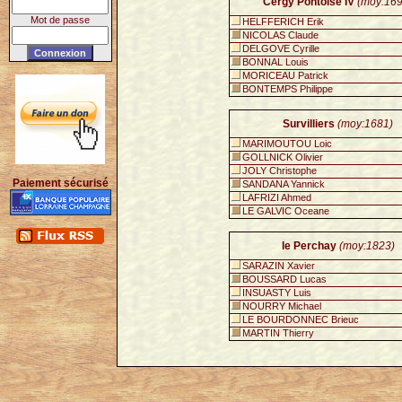
Cergy Pontoise IV
(moy:169
Mot de passe
HELFFERICH Erik
NICOLAS Claude
DELGOVE Cyrille
BONNAL Louis
MORICEAU Patrick
BONTEMPS Philippe
Survilliers
(moy:1681)
MARIMOUTOU Loic
GOLLNICK Olivier
JOLY Christophe
Paiement sécurisé
SANDANA Yannick
LAFRIZI Ahmed
LE GALVIC Oceane
le Perchay
(moy:1823)
SARAZIN Xavier
BOUSSARD Lucas
INSUASTY Luis
NOURRY Michael
LE BOURDONNEC Brieuc
MARTIN Thierry