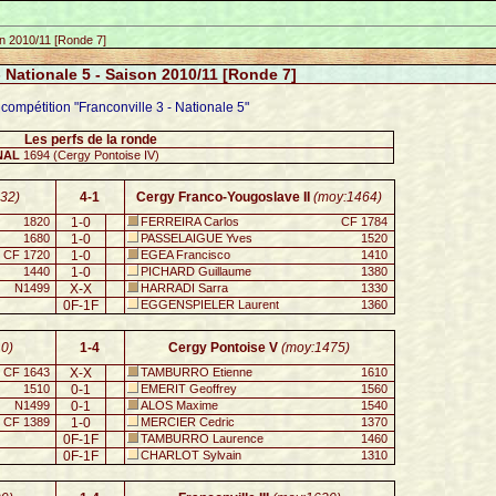
on 2010/11 [Ronde 7]
- Nationale 5 - Saison 2010/11 [Ronde 7]
 compétition "Franconville 3 - Nationale 5"
Les perfs de la ronde
NAL
1694 (Cergy Pontoise IV)
32)
4-1
Cergy Franco-Yougoslave II
(moy:1464)
1820
1-0
FERREIRA Carlos
CF 1784
1680
1-0
PASSELAIGUE Yves
1520
CF 1720
1-0
EGEA Francisco
1410
1440
1-0
PICHARD Guillaume
1380
N1499
X-X
HARRADI Sarra
1330
0F-1F
EGGENSPIELER Laurent
1360
0)
1-4
Cergy Pontoise V
(moy:1475)
CF 1643
X-X
TAMBURRO Etienne
1610
1510
0-1
EMERIT Geoffrey
1560
N1499
0-1
ALOS Maxime
1540
CF 1389
1-0
MERCIER Cedric
1370
0F-1F
TAMBURRO Laurence
1460
0F-1F
CHARLOT Sylvain
1310