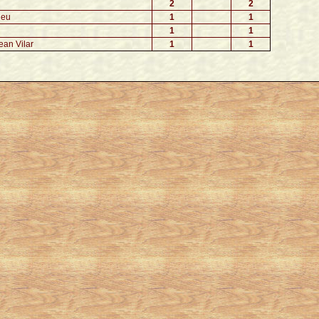
2
2
ieu
1
1
1
1
an Vilar
1
1