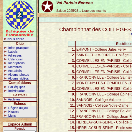
Val Parisis Echecs
Saison 2025/26 :: Liste des inscrits
Championnat des COLLEGES du 
|
Nous écrire
Club
Etablisse
Infos pratiques
1.
ERMONT - Collège Jules Ferry
Labels
2.
SAINT-LEU-LA-FORÊT - Collège L
Adresses
Calendrier
3.
CORMEILLES-EN-PARISIS - Collèg
Inscriptions
4.
CORMEILLES-EN-PARISIS - Collè
Membres
Actualités
5.
CORMEILLES-EN-PARISIS - Collè
Albums photos
6.
FRANCONVILLE - Collège Sainte-
Albums vidéos
Compétitions
7.
MONTIGNY-LÈS-CORMEILLES - Col
Par équipes
8.
CORMEILLES-EN-PARISIS - Collèg
Individuelles
9.
FRANCONVILLE - Collège Épine 
Festival
Archives
10.
SANNOIS - Collège Voltaire
Echecs
11.
SANNOIS - Collège Notre-Dame
Règles du jeu
12.
FRANCONVILLE - Collège Bel Air
Histoire
Liens
13.
FRANCONVILLE - Collège Jean-Fr
14.
HERBLAY-SUR-SEINE - Collège 
Espace Admin
15.
HERBLAY-SUR-SEINE - Ecole seco
Pseudo