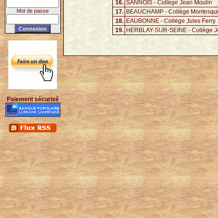
16.
SANNOIS - Collège Jean Moulin
Mot de passe
17.
BEAUCHAMP - Collège Montesqu
18.
EAUBONNE - Collège Jules Ferry
19.
HERBLAY-SUR-SEINE - Collège Je
Paiement sécurisé