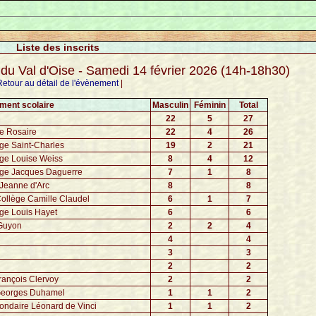
Liste des inscrits
Val d'Oise - Samedi 14 février 2026 (14h-18h30)
Retour au détail de l'évènement
|
ment scolaire
Masculin
Féminin
Total
22
5
27
e Rosaire
22
4
26
e Saint-Charles
19
2
21
ge Louise Weiss
8
4
12
ge Jacques Daguerre
7
1
8
Jeanne d'Arc
8
8
lège Camille Claudel
6
1
7
e Louis Hayet
6
6
Guyon
2
2
4
4
4
3
3
2
2
ançois Clervoy
2
2
Georges Duhamel
1
1
2
ndaire Léonard de Vinci
1
1
2