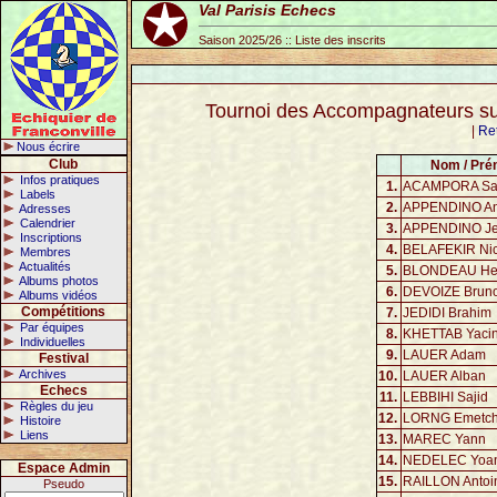
Val Parisis Echecs
Saison 2025/26 :: Liste des inscrits
Tournoi des Accompagnateurs su
|
Re
Nous écrire
Club
Nom / Pr
Infos pratiques
1.
ACAMPORA Sa
Labels
2.
APPENDINO An
Adresses
Calendrier
3.
APPENDINO J
Inscriptions
4.
BELAFEKIR Nic
Membres
Actualités
5.
BLONDEAU Hel
Albums photos
6.
DEVOIZE Brun
Albums vidéos
Compétitions
7.
JEDIDI Brahim
Par équipes
8.
KHETTAB Yaci
Individuelles
9.
LAUER Adam
Festival
Archives
10.
LAUER Alban
Echecs
11.
LEBBIHI Sajid
Règles du jeu
12.
LORNG Emetchi
Histoire
Liens
13.
MAREC Yann
14.
NEDELEC Yoa
Espace Admin
15.
RAILLON Antoi
Pseudo