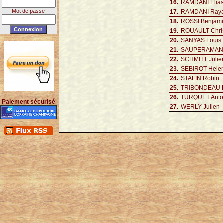
16.
RAMDANI Elia
Mot de passe
17.
RAMDANI Ray
18.
ROSSI Benjam
19.
ROUAULT Chri
20.
SANYAS Louis
21.
SAUPERAMANIA
22.
SCHMITT Julie
23.
SEBIROT Hele
24.
STALIN Robin
25.
TRIBONDEAU B
26.
TURQUET Anto
Paiement sécurisé
27.
WERLY Julien