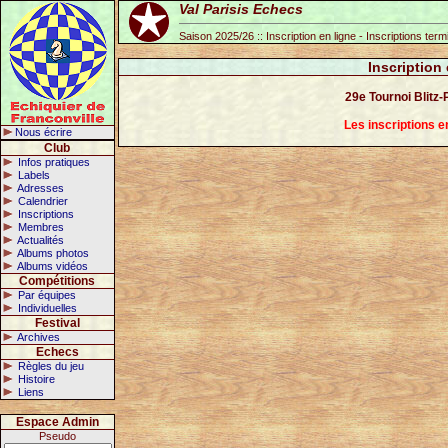
Val Parisis Echecs
Saison 2025/26 :: Inscription en ligne - Inscriptions ter
Inscription
29e Tournoi Blitz
Les inscriptions 
Nous écrire
Club
Infos pratiques
Labels
Adresses
Calendrier
Inscriptions
Membres
Actualités
Albums photos
Albums vidéos
Compétitions
Par équipes
Individuelles
Festival
Archives
Echecs
Règles du jeu
Histoire
Liens
Espace Admin
Pseudo