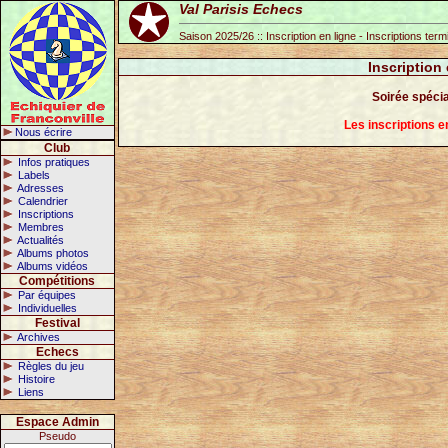
Val Parisis Echecs
Saison 2025/26 :: Inscription en ligne - Inscriptions ter
Inscription
Soirée spécia
Les inscriptions 
Nous écrire
Club
Infos pratiques
Labels
Adresses
Calendrier
Inscriptions
Membres
Actualités
Albums photos
Albums vidéos
Compétitions
Par équipes
Individuelles
Festival
Archives
Echecs
Règles du jeu
Histoire
Liens
Espace Admin
Pseudo