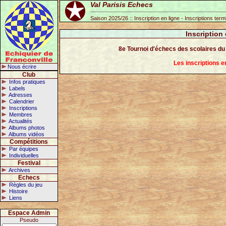
Val Parisis Echecs
Saison 2025/26 :: Inscription en ligne - Inscriptions ter
Inscription
8e Tournoi d'échecs des scolaires d
Les inscriptions 
Nous écrire
Club
Infos pratiques
Labels
Adresses
Calendrier
Inscriptions
Membres
Actualités
Albums photos
Albums vidéos
Compétitions
Par équipes
Individuelles
Festival
Archives
Echecs
Règles du jeu
Histoire
Liens
Espace Admin
Pseudo